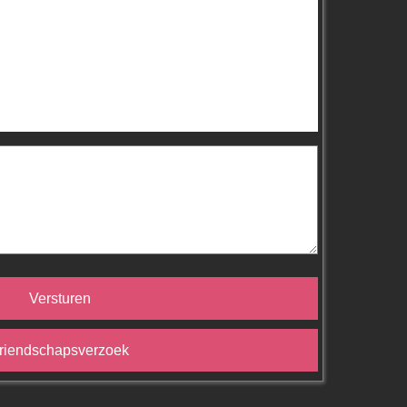
Versturen
riendschapsverzoek