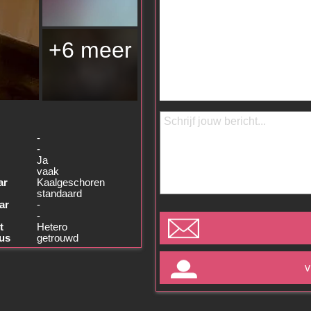
+6 meer
-
-
Ja
vaak
ar
Kaalgeschoren
standaard
ar
-
-
t
Hetero
tus
getrouwd
v